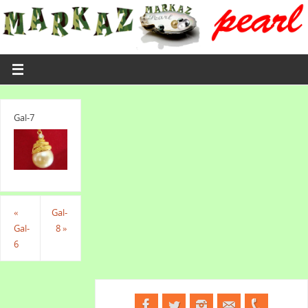
Gal-7
«
Gal-
Gal-
8
»
6